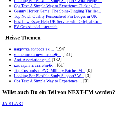
Looking For Flexible Study Support? What Helped...
Cps Test: A Simple Way to Experience Clicking G...
Granny Horror Game: The Spine-Tingling Thriller...
Top Notch Quality Personalised Pin Badges in UK
Best Law Essay Help UK Service with Original Co...
PV-Grosshandel usterreich
Heisse Themen
[194]
накрутка голосов вк ...
[141]
мошенники ремонт кв�...
[132]
Anti-Assoziationsspiel
[61]
как сделать статейн�...
[0]
Top Customised PVC Military Patches M...
[0]
Looking For Flexible Study Support? W...
[0]
Cps Test: A Simple Way to Experience ...
Willst auch
Du
ein Teil von
NEXT-FM
werden?
JA KLAR!