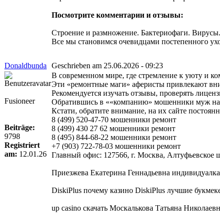
Посмотрите комментарии и отзывы:
Строение и размножение. Бактериофаги. Вирусы.
Все мы становимся очевидцами постепенного ухо
Donaldbunda
Geschrieben am 25.06.2026 - 09:23
В современном мире, где стремление к уюту и к
Эти «ремонтные маги» аферисты привлекают вни
Рекомендуется изучать отзывы, проверять лиценз
Fusioneer
Обратившись в ««компанию» мошенники муж на ча
Кстати, обратите внимание, на их сайте постоя
8 (499) 520-47-70 мошенники ремонт
Beiträge:
8 (499) 430 27 62 мошенники ремонт
9798
8 (495) 844-68-22 мошенники ремонт
Registriert
+7 (903) 722-78-03 мошенники ремонт
am:
12.01.26
Главный офис: 127566, г. Москва, Алтуфьевское шо
Приезжева Екатерина Геннадьевна индивидуалка
DiskiPlus почему казино DiskiPlus лучшие букме
up casino скачать Москалькова Татьяна Николае