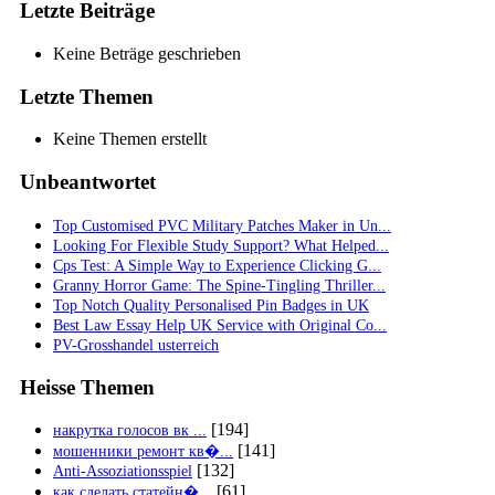
Letzte Beiträge
Keine Beträge geschrieben
Letzte Themen
Keine Themen erstellt
Unbeantwortet
Top Customised PVC Military Patches Maker in Un...
Looking For Flexible Study Support? What Helped...
Cps Test: A Simple Way to Experience Clicking G...
Granny Horror Game: The Spine-Tingling Thriller...
Top Notch Quality Personalised Pin Badges in UK
Best Law Essay Help UK Service with Original Co...
PV-Grosshandel usterreich
Heisse Themen
[194]
накрутка голосов вк ...
[141]
мошенники ремонт кв�...
[132]
Anti-Assoziationsspiel
[61]
как сделать статейн�...