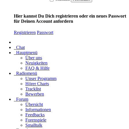
Hier kannst Du Dich registrieren oder ein neues Passwort
für Deinen Account anfordern
Registrieren
Passwort
Chat
Hauptmenü
Über uns
Neuigkeiten
FAQ & Hilfe
Radiomenü
Unser Programm
Hörer Charts
Tracklist
Bewerben
Forum
Übersicht
Informationen
Feedbacks
Forenspiele
Smalltalk