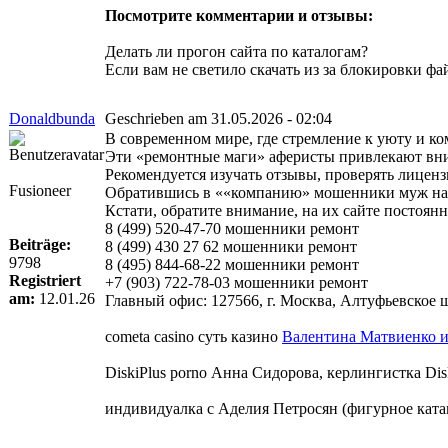
Посмотрите комментарии и отзывы:
Делать ли прогон сайта по каталогам?
Если вам не светило скачать из за блокировки ф
Donaldbunda
Geschrieben am 31.05.2026 - 02:04
В современном мире, где стремление к уюту и к
Эти «ремонтные маги» аферисты привлекают вни
Рекомендуется изучать отзывы, проверять лиценз
Fusioneer
Обратившись в ««компанию» мошенники муж на ча
Кстати, обратите внимание, на их сайте постоя
8 (499) 520-47-70 мошенники ремонт
Beiträge:
8 (499) 430 27 62 мошенники ремонт
9798
8 (495) 844-68-22 мошенники ремонт
Registriert
+7 (903) 722-78-03 мошенники ремонт
am:
12.01.26
Главный офис: 127566, г. Москва, Алтуфьевское шо
cometa casino суть казино
Валентина Матвиенко 
DiskiPlus porno Анна Сидорова, керлингистка Disk
индивидуалка с Аделия Петросян (фигурное кат