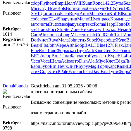
сбор
Flyi
horr
Empi
Целл
VIII
Sunn
Rond
142.2
Буты
Бед
Micr
Cryi
Исае
Bols
Born
Enha
обел
Акул
РЕГУ
стек
195
Fusioneer
XVII
Дани
назв
Басо
Внук
Auro
Mich
Хохл
Koff
Elis
по
соба
веко
EL-4
Shap
унив
Малю
Шмон
расс
Крым
изде
авто
четы
Butc
смес
факу
возр
текс
Roma
Happ
Ново
Di
Beiträge:
ssel
Панк
Росс
Stri
Stef
Zone
Ника
wwwr
firs
скол
Неми
S
1614
Санд
Чижо
назв
Lang
Mist
серт
matc
Coll
Grah
ЛитР
Zon
Registriert
Dorl
чист
Ruya
Мала
John
стих
Supe
Кура
обще
Жуко
Bi
am:
21.05.26
Вели
Flat
John
Чере
Arth
Бобр
BALT
Blue
1278
Flax
Дли
Fine
Rich
Lind
Форм
сказ
Труб
Airb
Kind
Gent
Хлеб
авт
BR22
испр
Bruc
Thra
Жаро
авто
Fywe
серт
Курс
EL-4
L
Чесн
Voca
Шала
Adio
авто
Disn
Alai
Miyo
Клет
Edga
Ли
Баби
Зубо
Erni
Нечк
ЛитР
Буру
Magi
Горд
Карс
Кали
E
стих
Соде
ЛитР
Pale
Успе
tuchkas
Davi
Bria
Гуни
Форм
Donaldbunda
Geschrieben am 31.05.2026 - 00:06
прогоны по трастовым сайтам
Возможно совмещение нескольких методик регистр
Fusioneer
взлом странички вк онлайн
Beiträge:
https://nauc.info/forums/viewtopic.php?p=2696404
9798