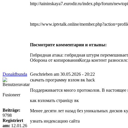
http://taininskaya7.eurodir.ru/index.php/forum/newtop
https://www.iptvtalk.online/member.php?action=prof
Посмотрите комментарии и отзывы:
Гибридная атака: гибридная штурм перемешивает э
Оборона от копированияКогда контент разносился
Donaldbunda
Geschrieben am 30.05.2026 - 20:22
скачать программу взлом вк hack
Поддерживается много протоколов. В настоящее
Fusioneer
как взломать страніцу вк
Beiträge:
Менее десяти лет назад без уникальных дисков к
9798
Registriert
узнать индексацию сайта
am:
12.01.26