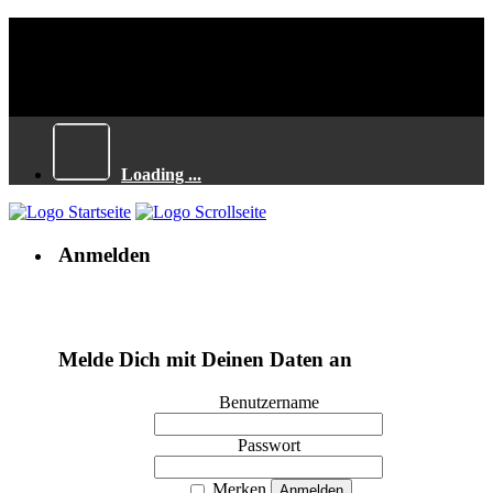
Loading ...
Anmelden
Melde Dich mit Deinen Daten an
Benutzername
Passwort
Merken