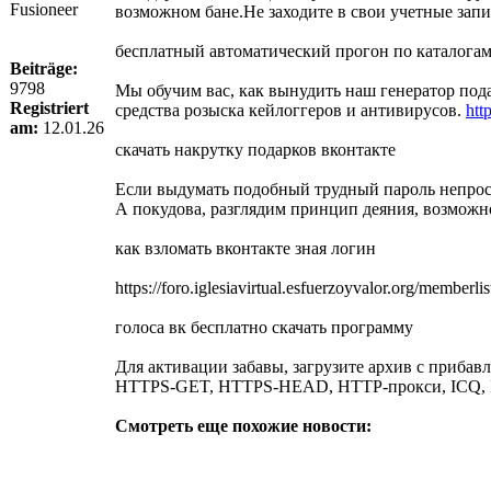
Fusioneer
возможном бане.Не заходите в свои учетные запи
бесплатный автоматический прогон по каталогам
Beiträge:
9798
Мы обучим вас, как вынудить наш генератор пода
Registriert
средства розыска кейлоггеров и антивирусов.
htt
am:
12.01.26
скачать накрутку подарков вконтакте
Если выдумать подобный трудный пароль непрост
А покудова, разглядим принцип деяния, возможн
как взломать вконтакте зная логин
https://foro.iglesiavirtual.esfuerzoyvalor.org
голоса вк бесплатно скачать программу
Для активации забавы, загрузите архив с прибав
HTTPS-GET, HTTPS-HEAD, HTTP-прокси, ICQ, IMAP
Смотреть еще похожие новости: