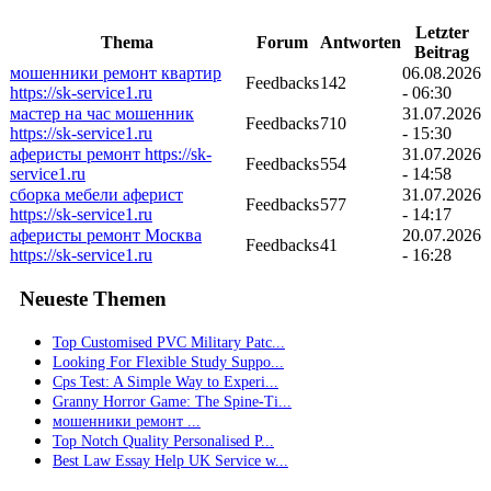
Letzter
Thema
Forum
Antworten
Beitrag
мошенники ремонт квартир
06.08.2026
Feedbacks
142
https://sk-service1.ru
- 06:30
мастер на час мошенник
31.07.2026
Feedbacks
710
https://sk-service1.ru
- 15:30
аферисты ремонт https://sk-
31.07.2026
Feedbacks
554
service1.ru
- 14:58
сборка мебели аферист
31.07.2026
Feedbacks
577
https://sk-service1.ru
- 14:17
аферисты ремонт Москва
20.07.2026
Feedbacks
41
https://sk-service1.ru
- 16:28
Neueste Themen
Top Customised PVC Military Patc...
Looking For Flexible Study Suppo...
Cps Test: A Simple Way to Experi...
Granny Horror Game: The Spine-Ti...
мошенники ремонт ...
Top Notch Quality Personalised P...
Best Law Essay Help UK Service w...