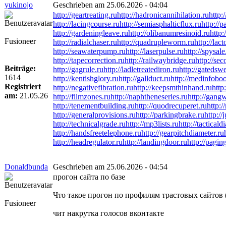
yukinojo
Geschrieben am 25.06.2026 - 04:04
http://geartreating.ru
http://hadronicannihilation.ru
http:
http://lacingcourse.ru
http://semiasphalticflux.ru
http://
http://gardeningleave.ru
http://olibanumresinoid.ru
http
Fusioneer
http://radialchaser.ru
http://quadrupleworm.ru
http://lac
http://seawaterpump.ru
http://laserpulse.ru
http://spysale
http://tapecorrection.ru
http://railwaybridge.ru
http://se
Beiträge:
http://gagrule.ru
http://ladletreatediron.ru
http://gatedsw
1614
http://kentishglory.ru
http://gallduct.ru
http://medinfobo
Registriert
http://negativefibration.ru
http://keepsmthinhand.ru
http
am:
21.05.26
http://filmzones.ru
http://naphtheneseries.ru
http://gang
http://tenementbuilding.ru
http://quodrecuperet.ru
http:
http://generalprovisions.ru
http://parkingbrake.ru
http://
http://technicalgrade.ru
http://mp3lists.ru
http://tacticald
http://handsfreetelephone.ru
http://gearpitchdiameter.ru
http://headregulator.ru
http://landingdoor.ru
http://pagin
Donaldbunda
Geschrieben am 25.06.2026 - 04:54
прогон сайта по базе
Что такое прогон по профилям трастовых сайтов 
Fusioneer
чит накрутка голосов вконтакте