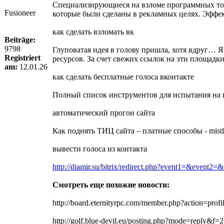
Специализирующиеся на взломе программных това
Fusioneer
которые были сделаны в рекламных целях. Эффек
как сделать взломать вк
Beiträge:
9798
Глуповатая идея в голову пришла, хотя вдруг… Я
Registriert
ресурсов. За счет свежих ссылок на эти площадк
am:
12.01.26
как сделать бесплатные голоса вконтакте
Полный список инструментов для испытания на п
автоматический прогон сайта
Как поднять ТИЦ сайта – платные способы - mist
вывести голоса из контакта
http://diamir.su/bitrix/redirect.php?event1=&event2=
Смотреть еще похожие новости:
http://board.eternityrpc.com/member.php?action=prof
http://golf.blue-devil.eu/posting.php?mode=reply