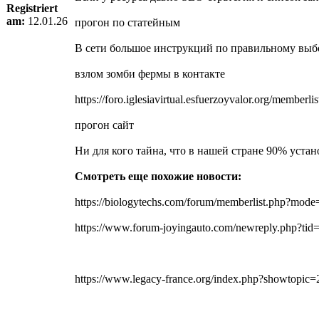
Registriert
am:
12.01.26
прогон по статейным
В сети большое инструкций по правильному выбо
взлом зомби фермы в контакте
https://foro.iglesiavirtual.esfuerzoyvalor.org
прогон сайт
Ни для кого тайна, что в нашей стране 90% уста
Смотреть еще похожие новости:
https://biologytechs.com/forum/memberlist.php?m
https://www.forum-joyingauto.com/newreply.php?ti
https://www.legacy-france.org/index.php?showtop