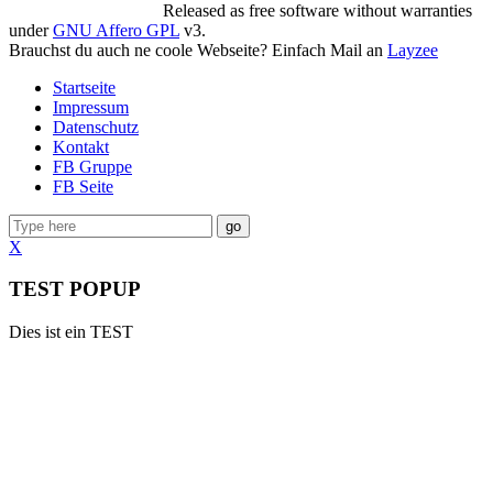
Released as free software without warranties
under
GNU Affero GPL
v3.
Brauchst du auch ne coole Webseite? Einfach Mail an
Layzee
Startseite
Impressum
Datenschutz
Kontakt
FB Gruppe
FB Seite
go
X
TEST POPUP
Dies ist ein TEST