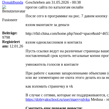
Donaldbunda
Geschrieben am 31.05.2026 - 00:38
прогон сайта по каталогам онлайн
После сего в программке на рис. 7 давим кнопку «
Fusioneer
взлом вконтакте за деньги
Beiträge:
http://rfid-china.com/home.php?mod=space&uid=4
9798
Registriert
взлом одноклассников и контакта
am:
12.01.26
Пусть ссылки ведут на различные страницы вашег
поставленный срок купить легальные копии про
умножитель голосов в контакте
При работе с какими запароленными объектами (с
или же элементарно не охота этого делать из-за 
как взломать страничку в vk
В случае с сетями, которые не поддерживаются, 
https://dobryakschool.ru/user/maevynlvku
Medusa - э
Смотреть еще похожие новости: