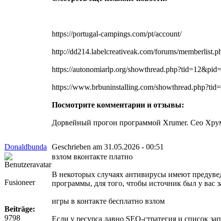
https://portugal-campings.com/pt/account/
http://dd214.labelcreativeak.com/forums/memberlis
https://autonomiarlp.org/showthread.php?tid=12&pi
https://www.brbuninstalling.com/showthread.php?t
Посмотрите комментарии и отзывы:
Дорвейный прогон программой Xrumer. Сео Хру
Donaldbunda
Geschrieben am 31.05.2026 - 00:51
взлом вконтакте платно
В некоторых случаях антивирусы имеют предуведо
Fusioneer
программы, для того, чтобы источник был у вас 
игры в контакте бесплатно взлом
Beiträge:
9798
Если у ресурса давно SEO-стратегия и список за