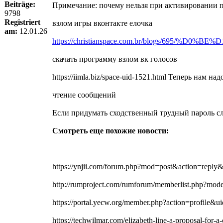
Beiträge:
Примечание: почему нельзя при активировании п
9798
Registriert
взлом игры вконтакте елочка
am:
12.01.26
https://christianspace.com.br/blo
скачать программу взлом вк голосов
https://iimla.biz/space-uid-1521.html Теперь на
чтение сообщений
Если придумать сходственный трудный пароль сл
Смотреть еще похожие новости:
https://ynjii.com/forum.php?mod=post&action=re
http://rumproject.com/rumforum/memberlist.php?mo
https://portal.yecw.org/member.php?action=profile&u
https://techwilmar.com/elizabeth-line-a-proposal-