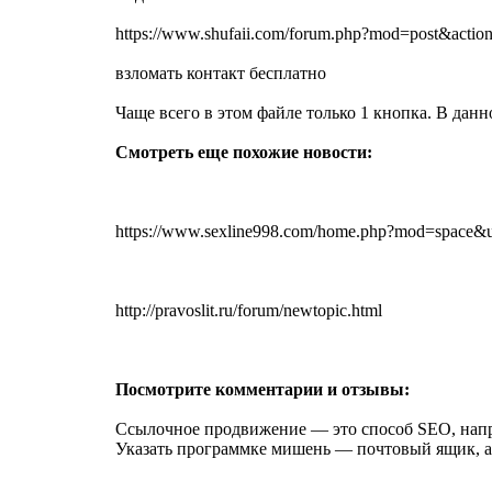
https://www.shufaii.com/forum.php?mod=post&act
взломать контакт бесплатно
Чаще всего в этом файле только 1 кнопка. В дан
Смотреть еще похожие новости:
https://www.sexline998.com/home.php?mod=space&
http://pravoslit.ru/forum/newtopic.html
Посмотрите комментарии и отзывы:
Ссылочное продвижение — это способ SEO, напра
Указать программке мишень — почтовый ящик, ак