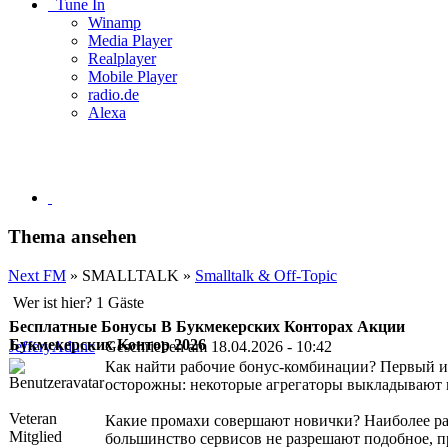
Tune In
Winamp
Media Player
Realplayer
Mobile Player
radio.de
Alexa
Thema ansehen
Next FM
» SMALLTALK »
Smalltalk & Off-Topic
Wer ist hier? 1 Gäste
Бесплатные Бонусы В Букмекерских Конторах Акции
Букмекерских Контор 2026
JefferyAdunc
Geschrieben am 18.04.2026 - 10:42
Как найти рабочие бонус-комбинации? Первый и 
осторожны: некоторые агрегаторы выкладывают н
Veteran
Какие промахи совершают новички? Наиболее рас
Mitglied
большинство сервисов не разрешают подобное, п