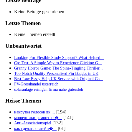
Letzte Beiträge
Keine Beträge geschrieben
Letzte Themen
Keine Themen erstellt
Unbeantwortet
Looking For Flexible Study Support? What Helped...
Cps Test: A Simple Way to Experience Clicking G...
Granny Horror Game: The Spine-Tingling Thriller...
Top Notch Quality Personalised Pin Badges in UK
Best Law Essay Help UK Service with Original Co...
PV-Grosshandel usterreich
solaranlage reinigen firma nahe gutersloh
Heisse Themen
[194]
накрутка голосов вк ...
[141]
мошенники ремонт кв�...
[132]
Anti-Assoziationsspiel
[61]
как сделать статейн�...