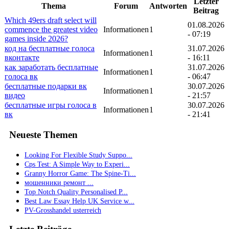
Letzter
Thema
Forum
Antworten
Beitrag
Which 49ers draft select will
01.08.2026
commence the greatest video
Informationen
1
- 07:19
games inside 2026?
код на бесплатные голоса
31.07.2026
Informationen
1
вконтакте
- 16:11
как заработать бесплатные
31.07.2026
Informationen
1
голоса вк
- 06:47
бесплатные подарки вк
30.07.2026
Informationen
1
видео
- 21:57
бесплатные игры голоса в
30.07.2026
Informationen
1
вк
- 21:41
Neueste Themen
Looking For Flexible Study Suppo...
Cps Test: A Simple Way to Experi...
Granny Horror Game: The Spine-Ti...
мошенники ремонт ...
Top Notch Quality Personalised P...
Best Law Essay Help UK Service w...
PV-Grosshandel usterreich