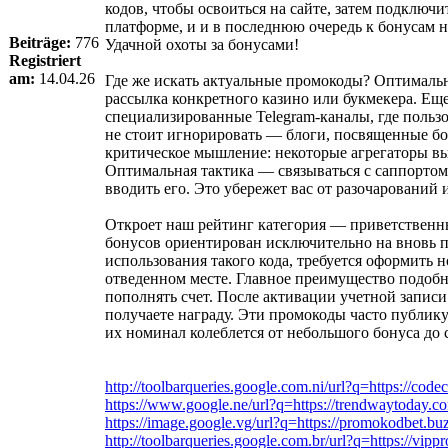
кодов, чтобы освоиться на сайте, затем подключ
платформе, и и в последнюю очередь к бонусам 
Beiträge:
776
Удачной охоты за бонусами!
Registriert
am:
14.04.26
Где же искать актуальные промокоды? Оптимал
рассылка конкретного казино или букмекера. Ещ
специализированные Telegram-каналы, где польз
не стоит игнорировать — блоги, посвященные бо
критическое мышление: некоторые агрегаторы в
Оптимальная тактика — связываться с саппортом 
вводить его. Это убережет вас от разочарований 
Откроет наш рейтинг категория — приветственн
бонусов ориентирован исключительно на вновь 
использования такого кода, требуется оформить 
отведенном месте. Главное преимущество подоб
пополнять счет. После активации учетной записи
получаете награду. Эти промокоды часто публик
их номинал колеблется от небольшого бонуса до 
http://toolbarqueries.google.com.ni/url?q=https://code
https://www.google.ne/url?q=https://trendwaytoday.c
https://image.google.vg/url?q=https://promokodbet.bu
http://toolbarqueries.google.com.br/url?q=https://vip