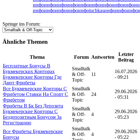
инфо
инфо
инфо
инфо
инфо
инфо
инфо
инфо
инфо
ин
инфо
инфо
инфо
инфо
инфо
tuchkas
инфо
инфо
инфо
Springe ins Forum:
Ähnliche Themen
Letzter
Thema
Forum
Antworten
Beitrag
Бесплатные Бонусы В
Smalltalk
Букмекерских Конторах
16.07.2026
& Off-
11
Букмекерские Конторы Где
- 09:21
Topic
Дают Фрибеты
Все Букмекерские Конторы С
Smalltalk
29.06.2026
Фрибетом Ставки На Спорт С
& Off-
24
- 05:31
Фрибетом
Topic
Фрибеты В Бк Без Депозита
Smalltalk
Букмекерские Конторы С
29.06.2026
& Off-
4
Бездепозитным Бонусом За
- 05:23
Topic
Регистрацию
Smalltalk
Все Фрибеты Букмекерские
29.06.2026
& Off-
4
Бонусы
- 05:22
Topic