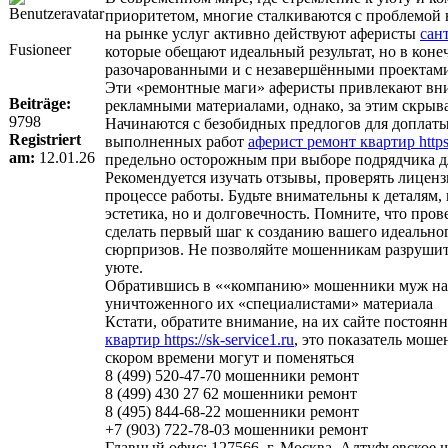
приоритетом, многие сталкиваются с проблемой 
на рынке услуг активно действуют аферисты
сант
Fusioneer
которые обещают идеальный результат, но в коне
разочарованными и с незавершёнными проектам
Эти «ремонтные маги» аферисты привлекают вн
Beiträge:
рекламными материалами, однако, за этим скрыв
9798
Начинаются с безобидных предлогов для доплаты
Registriert
выполненных работ
аферист ремонт квартир https:
am:
12.01.26
предельно осторожным при выборе подрядчика д
Рекомендуется изучать отзывы, проверять лицензи
процессе работы. Будьте внимательны к деталям,
эстетика, но и долговечность. Помните, что пр
сделать первый шаг к созданию вашего идеально
сюрпризов. Не позволяйте мошенникам разрушит
уюте.
Обратившись в ««компанию» мошенники муж на ча
уничтоженного их «специалистами» материала
Кстати, обратите внимание, на их сайте постоя
квартир https://sk-service1.ru
, это показатель моше
скором времени могут и поменяться
8 (499) 520-47-70 мошенники ремонт
8 (499) 430 27 62 мошенники ремонт
8 (495) 844-68-22 мошенники ремонт
+7 (903) 722-78-03 мошенники ремонт
Главный офис: 127566, г. Москва, Алтуфьевское шо