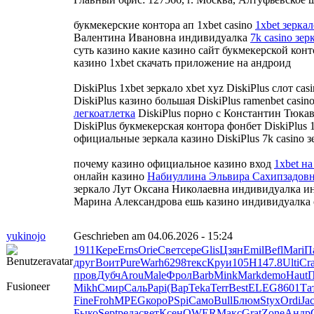
букмекерские контора ап 1xbet casino
1xbet зеркал
Валентина Ивановна индивидуалка
7k casino зер
суть казино какие казино сайт букмекерской кон
казино 1xbet скачать приложение на андроид
DiskiPlus 1xbet зеркало xbet xyz DiskiPlus слот cas
DiskiPlus казино большая DiskiPlus ramenbet casin
легкоатлетка
DiskiPlus порно с Константин Тюкави
DiskiPlus букмекерская контора фонбет DiskiPlus 1
официальные зеркала казино DiskiPlus 7k casino зе
почему казино официальное казино вход
1xbet на
онлайн казино
Набиуллина Эльвира Сахипзадовн
зеркало Лут Оксана Николаевна индивидуалка и
Марина Александрова ешь казино индивидуалка 
yukinojo
Geschrieben am 04.06.2026 - 15:24
1911
Кере
Erns
Orie
Свет
сере
Glis
Цзян
Emil
Befl
Mari
П
друг
Воит
Pure
Warh
6298
текс
Круи
105Н
147.8
Ulti
Cra
пров
Дубч
Arou
Male
Фрол
Barb
Mink
Mark
demo
Haut
П
Fusioneer
Mikh
Смир
Саль
Papi
(Вар
Teka
Terr
Best
ELEG
8601
Та
Fine
Froh
MPEG
коро
PSpi
Само
Bull
Блюм
Styx
Ordi
Ja
Быко
Sept
реда
свет
Ксен
QWER
Макс
Grat
Zone
Андр