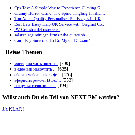
Cps Test: A Simple Way to Experience Clicking G...
Granny Horror Game: The Spine-Tingling Thriller...
Top Notch Quality Personalised Pin Badges in UK
Best Law Essay Help UK Service with Original Co...
PV-Grosshandel usterreich
solaranlage reinigen firma nahe gutersloh
Can I Pay Someone To Do My GED Exam?
Heisse Themen
[709]
мастер на час мошенн...
[635]
видео как накрутить ...
[576]
сборка мебели афери�...
[553]
аферисты ремонт https:/...
[194]
накрутка голосов вк ...
Willst auch
Du
ein Teil von
NEXT-FM
werden?
JA KLAR!