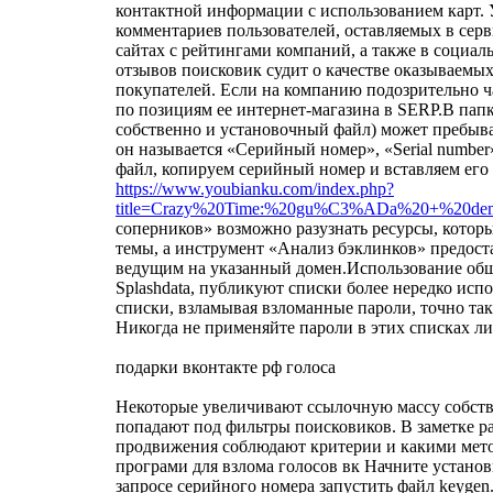
контактной информации с использованием карт. 
комментариев пользователей, оставляемых в сер
сайтах с рейтингами компаний, а также в социаль
отзывов поисковик судит о качестве оказываемы
покупателей. Если на компанию подозрительно час
по позициям ее интернет-магазина в SERP.В папк
собственно и установочный файл) может пребыва
он называется «Серийный номер», «Serial number»
файл, копируем серийный номер и вставляем его 
https://www.youbianku.com/index.php?
title=Crazy%20Time:%20gu%C3%ADa%20+%20de
соперников» возможно разузнать ресурсы, котор
темы, а инструмент «Анализ бэклинков» предост
ведущим на указанный домен.Использование общ
Splashdata, публикуют списки более нередко исп
списки, взламывая взломанные пароли, точно так
Никогда не применяйте пароли в этих списках ли
подарки вконтакте рф голоса
Некоторые увеличивают ссылочную массу собств
попадают под фильтры поисковиков. В заметке р
продвижения соблюдают критерии и какими мето
програми для взлома голосов вк Начните устано
запросе серийного номера запустить файл keygen.