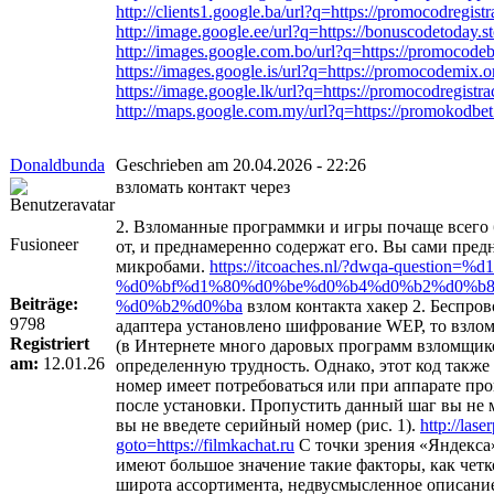
http://clients1.google.ba/url?q=https://promocodregistr
http://image.google.ee/url?q=https://bonuscodetoday.st
http://images.google.com.bo/url?q=https://promocode
https://images.google.is/url?q=https://promocodemix.o
https://image.google.lk/url?q=https://promocodregistra
http://maps.google.com.my/url?q=https://promokodbet
Donaldbunda
Geschrieben am 20.04.2026 - 22:26
взломать контакт через
2. Взломанные программки и игры почаще всего 
Fusioneer
от, и преднамеренно содержат его. Вы сами пре
микробами.
https://itcoaches.nl/?dwqa-questio
%d0%bf%d1%80%d0%be%d0%b4%d0%b2%d0%b
Beiträge:
%d0%b2%d0%ba
взлом контакта хакер 2. Беспров
9798
адаптера установлено шифрование WEP, то взлома
Registriert
(в Интернете много даровых программ взломщик
am:
12.01.26
определенную трудность. Однако, этот код такж
номер имеет потребоваться или при аппарате пр
после установки. Пропустить данный шаг вы не 
вы не введете серийный номер (рис. 1).
http://lase
goto=https://filmkachat.ru
С точки зрения «Яндекса»
имеют большое значение такие факторы, как четк
широта ассортимента, недвусмысленное описание