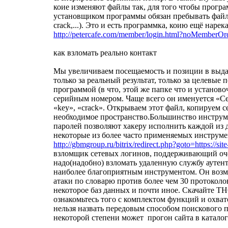
коие изменяют файлы так, для того чтобы програм
установщиком программы обязан пребывать файл "P
crack,...). Это и есть программка, коию ещё нарек
http://petercafe.com/member/login.html?noMemberOrde
как взломать реально контакт
Мы увеличиваем посещаемость и позиции в выда
только за реальный результат, только за целевые 
программой (в что, этой же папке что и установ
серийным номером. Чаще всего он именуется «Се
«key», «crack». Открываем этот файл, копируем 
необходимое пространство.Большинство инструме
паролей позволяют хакеру исполнить каждой из 
некоторые из более часто применяемых инструме
http://gbmgroup.ru/bitrix/redirect.php?goto=https://site
взломщик сетевых логинов, поддерживающий оче
надо(надобно) взломать удаленную службу аутен
наиболее благоприятным инструментом. Он возм
атаки по словарю против более чем 30 протоколов,
некоторое баз данных и почти иное. Скачайте T
ознакомьтесь того с комплектом функций и охват
нельзя назвать передовым способом поискового п
некоторой степени может прогон сайта в катало