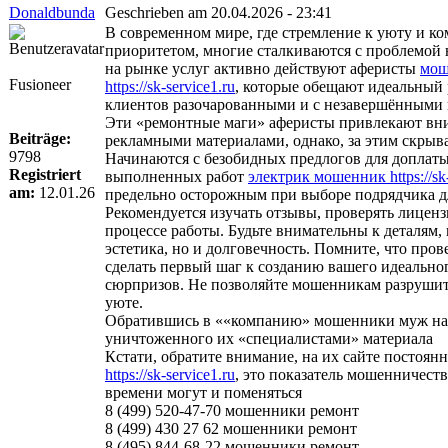
Donaldbunda
Geschrieben am 20.04.2026 - 23:41
В современном мире, где стремление к уюту и к
приоритетом, многие сталкиваются с проблемой 
на рынке услуг активно действуют аферисты
мош
Fusioneer
https://sk-service1.ru
, которые обещают идеальный р
клиентов разочарованными и с незавершёнными 
Эти «ремонтные маги» аферисты привлекают вн
Beiträge:
рекламными материалами, однако, за этим скрыв
9798
Начинаются с безобидных предлогов для доплаты
Registriert
выполненных работ
электрик мошенник https://sk-
am:
12.01.26
предельно осторожным при выборе подрядчика д
Рекомендуется изучать отзывы, проверять лицензи
процессе работы. Будьте внимательны к деталям,
эстетика, но и долговечность. Помните, что пр
сделать первый шаг к созданию вашего идеально
сюрпризов. Не позволяйте мошенникам разрушит
уюте.
Обратившись в ««компанию» мошенники муж на ча
уничтоженного их «специалистами» материала
Кстати, обратите внимание, на их сайте постоя
https://sk-service1.ru
, это показатель мошенничеств
времени могут и поменяться
8 (499) 520-47-70 мошенники ремонт
8 (499) 430 27 62 мошенники ремонт
8 (495) 844-68-22 мошенники ремонт