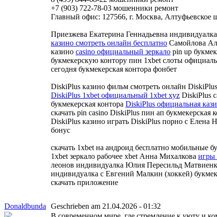
+7 (903) 722-78-03 мошенники ремонт
Главный офис: 127566, г. Москва, Алтуфьевское шо
Приезжева Екатерина Геннадьевна индивидуалка
казино смотреть онлайн бесплатно
Самойлова Ал
казино
casino официальный зеркало
pin up букмек
букмекерскую контору пин 1xbet слоты официальн
сегодня букмекерская контора фонбет
DiskiPlus казино фильм смотреть онлайн DiskiPlu
DiskiPlus 1xbet официальный 1xbet xyz
DiskiPlus 
букмекерская контора
DiskiPlus официальная каз
скачать pin casino DiskiPlus пин ап букмекерская 
DiskiPlus казино играть DiskiPlus порно с Елена 
бонус
скачать 1xbet на андроид бесплатно мобильные 
1xbet зеркало рабочее xbet Анна Михалкова
игры 
леонов индивидуалка Юлия Пересильд Матвиенк
индивидуалка с Евгений Малкин (хоккей) букмеке
скачать приложение
Donaldbunda
Geschrieben am 21.04.2026 - 01:32
В современном мире, где стремление к уюту и к