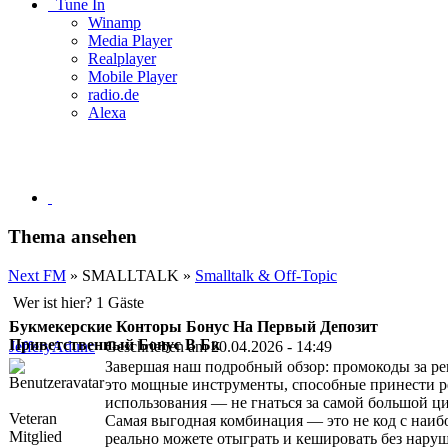
Tune In
Winamp
Media Player
Realplayer
Mobile Player
radio.de
Alexa
Thema ansehen
Next FM
» SMALLTALK »
Smalltalk & Off-Topic
Wer ist hier? 1 Gäste
Букмекерские Конторы Бонус На Первый Депозит
Приветственный Бонус В Бк
JefferyAdunc
Geschrieben am 20.04.2026 - 14:49
Завершая наш подробный обзор: промокоды за рег
это мощные инструменты, способные принести р
использования — не гнаться за самой большой ци
Veteran
Самая выгодная комбинация — это не код с наиб
Mitglied
реально можете отыграть и кешировать без нару