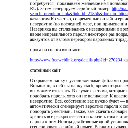
потребуется - показываем желаемое имя пользова
RU). Затем генерируем серийный номер.
http://ua
search=premium_link&link_id=21856&domain=https://
каталогам К счастью, современные онлайн-серви
невероятно (по последней мере, при применени
Наверняка вы сталкивались с извещениями о вре
вводе неправильного пароля некоторое раз подр
аккаунтов от взлома перебором парольных тирад.
прога на голоса вконтакте
http://www.freeweblink.org/details.php?id=270234
ка
статейный сайт
Открываем папку с установочными файлами прог
Возможно, в ней вы папку crack, время открывае
вы можете отыскать. В случае с сетями, которые 
подобрать пароль, хотя он не великоват. К красн
невероятно. Все, собственно вас нужно будет —
автоматически сгенерирует вероятно пароли к сет
подобрать уместный. Также, вам скачать словари
хранить все раскрытые сети и ключи к ним в отд
пароли к ним.Иногда для безвозмездной устано
сгенерировать серийный номер. В таких случая