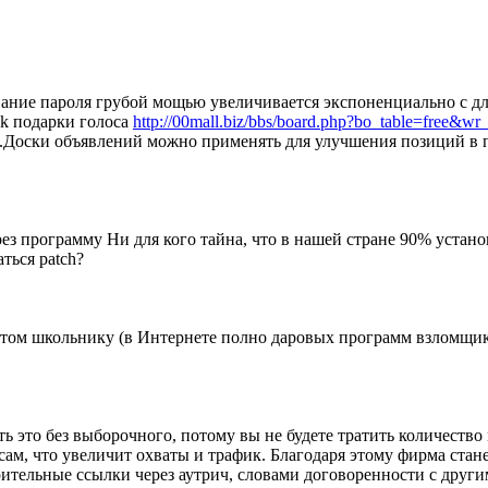
ывание пароля грубой мощью увеличивается экспоненциально с 
y vk подарки голоса
http://00mall.biz/bbs/board.php?bo_table=free&w
ос.Доски объявлений можно применять для улучшения позиций в п
рез программу Ни для кого тайна, что в нашей стране 90% уста
ться patch?
да том школьнику (в Интернете полно даровых программ взломщик
ть это без выборочного, потому вы не будете тратить количеств
м, что увеличит охваты и трафик. Благодаря этому фирма стане
орительные ссылки через аутрич, словами договоренности с друг