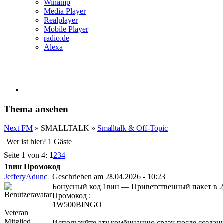
Winamp
Media Player
Realplayer
Mobile Player
radio.de
Alexa
Thema ansehen
Next FM
» SMALLTALK »
Smalltalk & Off-Topic
Wer ist hier? 1 Gäste
Seite 1 von 4:
1
2
3
4
1вин Промокод
JefferyAdunc
Geschrieben am 28.04.2026 - 10:23
Бонусный код 1вин — Приветственный пакет в 
Промокод :
1W500BINGO
Veteran
Mitglied
Используйте эту комбинацию сразу после создани