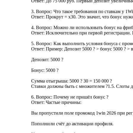
Ответ: До 75 000 руб. Первый депозит увеличива
3. Вопрос: Что такое требования по ставкам у 1W
Ответ: Прокрут = х30. Это значит, что бонус нужн
4. Вопрос: Можно ли использовать бонус на фри
Ответ: Исключительно при первой регистрации. 
5. Вопрос: Как выполнить условия бонуса с п
Ответ: Пример: Депозит 5000 ? > бонус 5000 ? > 
Депозит: 5000 ?
Бонус: 5000 ?
Сумма отыгрыша: 5000 ? 30 = 150 000 ?
Ставки должны быть с множителем ?1.5. Слоты д
6. Вопрос: Почему не пришёл бонус ?
Ответ: Частые причины:
Вы пропустили поле промокод 1win 2026 при рег
Пополнили счёт до активации профиля.