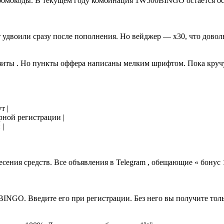
омокоды. В текущем году комбинация 1W500BINGO остается ос
 удвоили сразу после пополнения. Но вейджер — х30, что доволь
зиты . Но пункты оффера написаны мелким шрифтом. Пока кручу
т |
рной регистрации |
 |
несения средств. Все объявления в Telegram , обещающие « бон
INGO. Введите его при регистрации. Без него вы получите толь