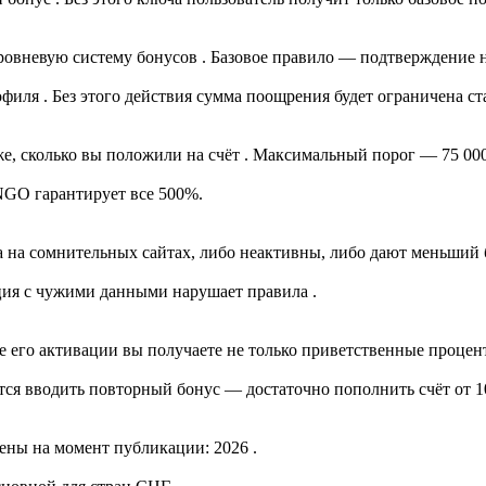
ровневую систему бонусов . Базовое правило — подтверждение н
иля . Без этого действия сумма поощрения будет ограничена с
же, сколько вы положили на счёт . Максимальный порог — 75 000
NGO гарантирует все 500%.
на сомнительных сайтах, либо неактивны, либо дают меньший б
ция с чужими данными нарушает правила .
 его активации вы получаете не только приветственные процент
тся вводить повторный бонус — достаточно пополнить счёт от 1
ены на момент публикации: 2026 .