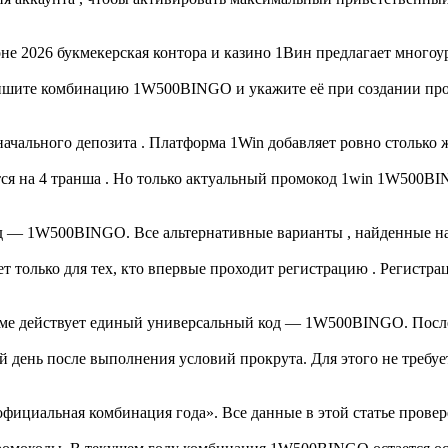
не 2026 букмекерская контора и казино 1Вин предлагает многоу
ишите комбинацию 1W500BINGO и укажите её при создании проф
начального депозита . Платформа 1Win добавляет ровно столько 
ся на 4 транша . Но только актуальный промокод 1win 1W500BI
 — 1W500BINGO. Все альтернативные варианты , найденные на 
 только для тех, кто впервые проходит регистрацию . Регистра
теме действует единый универсальный код — 1W500BINGO. После
й день после выполнения условий прокрута. Для этого не требуе
ициальная комбинация года». Все данные в этой статье провер