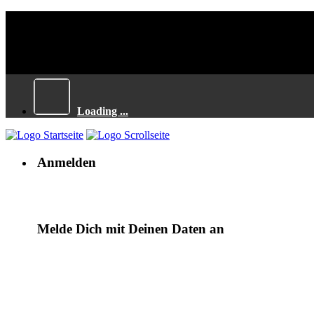
Loading ...
Anmelden
Melde Dich mit Deinen Daten an