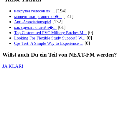
[194]
накрутка голосов вк ...
[141]
мошенники ремонт кв�...
[132]
Anti-Assoziationsspiel
[61]
как сделать статейн�...
[0]
Top Customised PVC Military Patches M...
[0]
Looking For Flexible Study Support? W...
[0]
Cps Test: A Simple Way to Experience ...
Willst auch
Du
ein Teil von
NEXT-FM
werden?
JA KLAR!