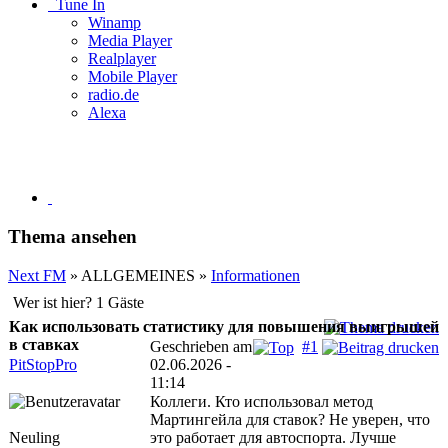
Tune In
Winamp
Media Player
Realplayer
Mobile Player
radio.de
Alexa
Thema ansehen
Next FM
» ALLGEMEINES »
Informationen
Wer ist hier? 1 Gäste
Как использовать статистику для повышения выигрышей
в ставках
Geschrieben am
#1
PitStopPro
02.06.2026 -
11:14
Коллеги. Кто использовал метод
Мартингейла для ставок? Не уверен, что
Neuling
это работает для автоспорта. Лучше