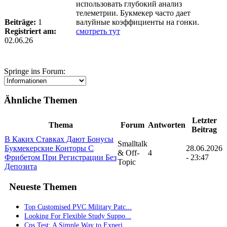
использовать глубокий анализ
телеметрии. Букмекер часто дает
Beiträge:
1
валуйные коэффициенты на гонки.
Registriert am:
смотреть тут
02.06.26
Springe ins Forum:
Ähnliche Themen
Letzter
Thema
Forum
Antworten
Beitrag
В Каких Ставках Дают Бонусы
Smalltalk
Букмекерские Конторы С
28.06.2026
& Off-
4
Фрибетом При Регистрации Без
- 23:47
Topic
Депозита
Neueste Themen
Top Customised PVC Military Patc...
Looking For Flexible Study Suppo...
Cps Test: A Simple Way to Experi...