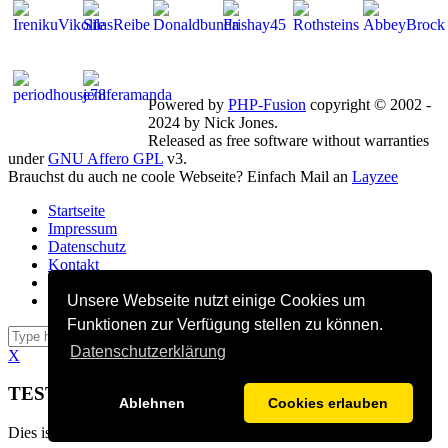
Mitglieder gesamt: 269 | Neu dabei:
emelielie
Powered by
PHP-Fusion
copyright © 2002 -
2024 by Nick Jones.
Released as free software without warranties
under
GNU Affero GPL
v3.
Brauchst du auch ne coole Webseite? Einfach Mail an
Layzee
Startseite
Impressum
Datenschutz
Kontakt
FB Gruppe
FB Seite
Unsere Webseite nutzt einige Cookies um
Funktionen zur Verfügung stellen zu können.
go
Datenschutzerklärung
X
TEST POPUP
Ablehnen
Cookies erlauben
Dies ist ein TEST