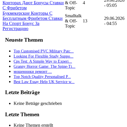
29.06.2026
Конторах Дают Бонусы Ставки
& Off-
4
- 05:05
С Фрибетом
Topic
Букмекерские Конторы С
Smalltalk
Бесплатным Фрибетом Ставки
29.06.2026
& Off-
13
На Спорт Бонус За
- 04:55
Topic
Регистрацию
Neueste Themen
Top Customised PVC Military Patc...
Looking For Flexible Study Suppo...
Cps Test: A Simple Way to Experi...
Granny Horror Game: The Spine-Ti...
мошенники ремонт ...
Top Notch Quality Personalised P...
Best Law Essay Help UK Service w...
Letzte Beiträge
Keine Beträge geschrieben
Letzte Themen
Keine Themen erstellt