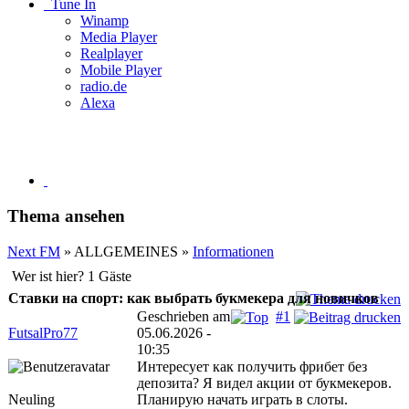
Tune In
Winamp
Media Player
Realplayer
Mobile Player
radio.de
Alexa
Thema ansehen
Next FM
» ALLGEMEINES »
Informationen
Wer ist hier? 1 Gäste
Ставки на спорт: как выбрать букмекера для новичков
Geschrieben am
#1
FutsalPro77
05.06.2026 -
10:35
Интересует как получить фрибет без
депозита? Я видел акции от букмекеров.
Neuling
Планирую начать играть в слоты.