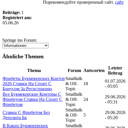
Порекомендуйте проверенный сайт.
сайт
Beiträge:
1
Registriert am:
05.06.26
Springe ins Forum:
Ähnliche Themen
Letzter
Thema
Forum
Antworten
Beitrag
Фрибеты Букмекерских Контор
Smalltalk
01.07.2026
2026 Ставки На Спорт С
& Off-
18
- 05:05
Бонусом За Регистрацию
Topic
Все Букмекерские Конторы С
Smalltalk
29.06.2026
Фрибетом Ставки На Спорт С
& Off-
24
- 05:31
Фрибетом
Topic
Smalltalk
Ставки С Фрибетом Без
29.06.2026
& Off-
5
Депозита Бк
- 05:20
Topic
В Каких Букмекерских
Smalltalk