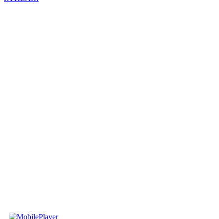
Mobile
Player