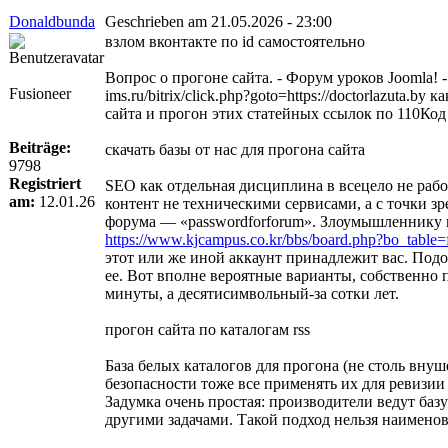
Donaldbunda
Geschrieben am 21.05.2026 - 23:00
взлом вконтакте по id самостоятельно
Вопрос о прогоне сайта. - Форум уроков Joomla! 
Fusioneer
ims.ru/bitrix/click.php?goto=https://doctorlazuta.b
сайта и прогон этих статейных ссылок по 110Код 
Beiträge:
скачать базы от нас для прогона сайта
9798
Registriert
SEO как отдельная дисциплина в всецело не рабо
am:
12.01.26
контент не техническими сервисами, а с точки з
форума — «passwordforforum». Злоумышленнику пол
https://www.kjcampus.co.kr/bbs/board.php?bo_table
этот или же иной аккаунт принадлежит вас. Подо
ее. Вот вполне вероятные варианты, собственно
минуты, а десятисимвольный-за сотки лет.
прогон сайта по каталогам rss
База белых каталогов для прогона (не столь внуш
безопасности тоже все применять их для ревизии
Задумка очень простая: производители ведут ба
другими задачами. Такой подход нельзя наимено