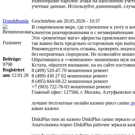
Разнообразие паролей: атаки на наполнение уче
учетные данные. Используйте длиннющий, случай
Donaldbunda
Geschrieben am 20.05.2026 - 10:37
В современном мире, где стремление к уюту и к
клиентов разочарованными и с незавершёнными 
Эти «ремонтные маги» аферисты привлекают вни
Fusioneer
так важно быть предельно осторожным при выбор
Рекомендуется изучать отзывы, проверять лиценз
без неприятных сюрпризов. Не позволяйте мошен
Beiträge:
Обратившись в ««компанию» мошенники муж на ча
9798
Кстати, обратите внимание, на их сайте постоя
Registriert
8 (499) 520-47-70 мошенники ремонт
am:
12.01.26
8 (499) 430 27 62 мошенники ремонт
8 (495) 844-68-22 мошенники ремонт
+7 (903) 722-78-03 мошенники ремонт
Главный офис: 127566, г. Москва, Алтуфьевское шо
лучшие бесплатные онлайн казино pinco casino
л
какие казино
DiskiPlus пин ап казино DiskiPlus casino зеркало 
Анатольевна порно DiskiPlus рабочие зеркала казин