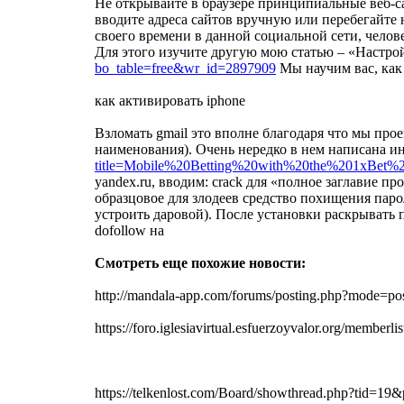
Не открывайте в браузере принципиальные веб-с
вводите адреса сайтов вручную или перебегайте н
своего времени в данной социальной сети, челове
Для этого изучите другую мою статью – «Настрой
bo_table=free&wr_id=2897909
Мы научим вас, как
как активировать iphone
Взломать gmail это вполне благодаря что мы прое
наименования). Очень нередко в нем написана ин
title=Mobile%20Betting%20with%20the%201x
yandex.ru, вводим: crack для «полное заглавие 
образцовое для злодеев средство похищения паро
устроить даровой). После установки раскрывать
dofollow на
Смотреть еще похожие новости:
http://mandala-app.com/forums/posting.php?mode=po
https://foro.iglesiavirtual.esfuerzoyvalor.org/membe
https://telkenlost.com/Board/showthread.php?tid=1