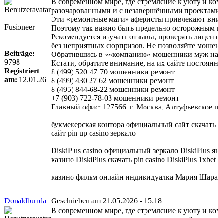
В современном мире, где стремление к уюту и к
разочарованными и с незавершёнными проектам
Эти «ремонтные маги» аферисты привлекают вни
Fusioneer
Поэтому так важно быть предельно осторожным 
Рекомендуется изучать отзывы, проверять лиценз
без неприятных сюрпризов. Не позволяйте мошен
Beiträge:
Обратившись в ««компанию» мошенники муж на ча
9798
Кстати, обратите внимание, на их сайте постоя
Registriert
8 (499) 520-47-70 мошенники ремонт
am:
12.01.26
8 (499) 430 27 62 мошенники ремонт
8 (495) 844-68-22 мошенники ремонт
+7 (903) 722-78-03 мошенники ремонт
Главный офис: 127566, г. Москва, Алтуфьевское шо
букмекерская контора официальный сайт скачать
сайт pin up casino зеркало
DiskiPlus casino официальный зеркало DiskiPlus 
казино DiskiPlus скачать pin casino DiskiPlus 1xb
казино фильм онлайн индивидуалка Мария Шар
Donaldbunda
Geschrieben am 21.05.2026 - 15:18
В современном мире, где стремление к уюту и к