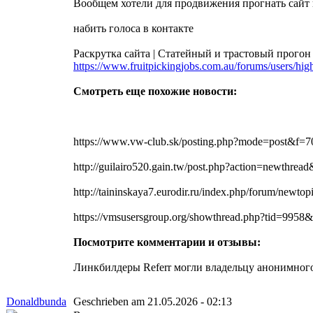
Вообщем хотели для продвижения прогнать сайт по
набить голоса в контакте
Раскрутка сайта | Статейный и трастовый прогон
https://www.fruitpickingjobs.com.au/forums/users/hi
Смотреть еще похожие новости:
https://www.vw-club.sk/posting.php?mode=post&f=7
http://guilairo520.gain.tw/post.php?action=newthrea
http://taininskaya7.eurodir.ru/index.php/forum/newtop
https://vmsusersgroup.org/showthread.php?tid=995
Посмотрите комментарии и отзывы:
Линкбилдеры Referr могли владельцу анонимного 
Donaldbunda
Geschrieben am 21.05.2026 - 02:13