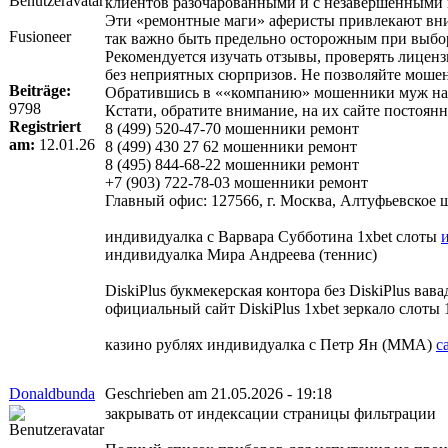
клиентов разочарованными и с незавершёнными 
Эти «ремонтные маги» аферисты привлекают вни
Fusioneer
так важно быть предельно осторожным при выбор
Рекомендуется изучать отзывы, проверять лиценз
без неприятных сюрпризов. Не позволяйте мошен
Beiträge:
Обратившись в ««компанию» мошенники муж на ча
9798
Кстати, обратите внимание, на их сайте постоя
Registriert
8 (499) 520-47-70 мошенники ремонт
am:
12.01.26
8 (499) 430 27 62 мошенники ремонт
8 (495) 844-68-22 мошенники ремонт
+7 (903) 722-78-03 мошенники ремонт
Главный офис: 127566, г. Москва, Алтуфьевское шо
индивидуалка с Варвара Субботина 1xbet слоты
индивидуалка Мира Андреева (теннис)
DiskiPlus букмекерская контора без DiskiPlus вав
официальный сайт DiskiPlus 1xbet зеркало слоты 
казино рублях индивидуалка с Петр Ян (ММА)
c
Donaldbunda
Geschrieben am 21.05.2026 - 19:18
закрывать от индексации страницы фильтрации