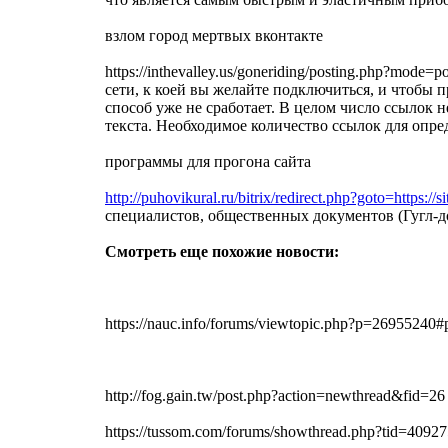
взлом город мертвых вконтакте
https://inthevalley.us/goneriding/posting.php?m
сети, к коей вы желайте подключиться, и чтобы
способ уже не сработает. В целом число ссылок 
текста. Необходимое количество ссылок для опре
программы для прогона сайта
http://puhovikural.ru/bitrix/redirect.php?goto=https://si
специалистов, общественных документов (Гугл-д
Смотреть еще похожие новости:
https://nauc.info/forums/viewtopic.php?p=26955240
http://fog.gain.tw/post.php?action=newthread&fid=26
https://tussom.com/forums/showthread.php?tid=40