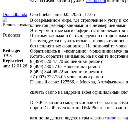
vavada casino казино рублях
casino com
казино в ро
Donaldbunda
Geschrieben am 20.05.2026 - 17:05
В современном мире, где стремление к уюту и к
клиентов разочарованными и с незавершёнными 
Эти «ремонтные маги» аферисты привлекают вни
Fusioneer
Поэтому так важно быть предельно осторожным 
Рекомендуется изучать отзывы, проверять лиценз
без неприятных сюрпризов. Не позволяйте мошен
Beiträge:
Обратившись в ««компанию» мошенники муж на ча
9798
Кстати, обратите внимание, на их сайте постоя
Registriert
8 (499) 520-47-70 мошенники ремонт
am:
12.01.26
8 (499) 430 27 62 мошенники ремонт
8 (495) 844-68-22 мошенники ремонт
+7 (903) 722-78-03 мошенники ремонт
Главный офис: 127566, г. Москва, Алтуфьевское шо
скачать casino на андроид 1xbet официальный сл
DiskiPlus казино смотреть онлайн бесплатно Dis
порно DiskiPlus ев казино DiskiPlus какие казино 
казино на деньги яндекс игры казино
casino сего