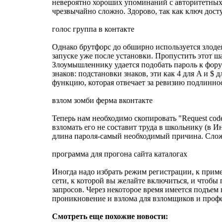
невероятно хороших упоминаний с авторитетных 
чрезвычайно сложно. Здорово, так как ключ дост
голос группа в контакте
Однако брутфорс до обширно используется злодея
запуске уже после установки. Пропустить этот ша
Злоумышленнику удается подобать пароль к форуму
знаков: подстановки знаков, эти как 4 для A и 
функцию, которая отвечает за ревизию подлиннос
взлом зомби ферма вконтакте
Теперь нам необходимо скопировать "Request code
взломать его не составит труда в школьнику (в 
длина пароля-самый необходимый причина. Сложн
программа для прогона сайта каталогах
Иногда надо избрать режим регистрации, к приме
сети, к которой вы желайте включиться, и чтоб
запросов. Через некоторое время имеется подъем
проникновение и взлома для взломщиков и проф
Смотреть еще похожие новости: