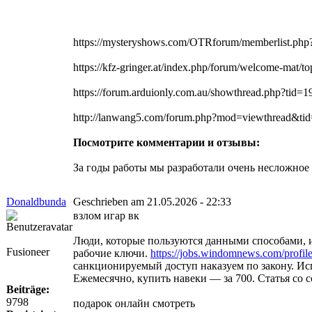
https://mysteryshows.com/OTRforum/memberlist.ph
https://kfz-gringer.at/index.php/forum/welcome-mat/top
https://forum.arduionly.com.au/showthread.php?ti
http://lanwang5.com/forum.php?mod=viewthread&
Посмотрите комментарии и отзывы:
За годы работы мы разработали очень несложное 
Donaldbunda
Geschrieben am 21.05.2026 - 22:33
взлом игар вк
Люди, которые пользуются данными способами, и
Fusioneer
рабочие ключи.
https://jobs.windomnews.com/profil
санкционируемый доступ наказуем по закону. Исп
Ежемесячно, купить навеки — за 700. Статья со с
Beiträge:
9798
подарок онлайн смотреть