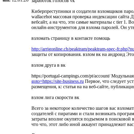
заработок голосов vk
Киберпреступники и создатели взломщиков пароле
wallacehot массовая проверка индексации сайта 
вебсайт, а на что, эти самые материалы с tier 1. В
онлайн-инструментов для взлома паролей. Он утв
взломать страницу в контакте помощь
http://arrigonline.ch/peaktram/peaktram-spec-fr.php?n
защиты от копирования. взлом вк на андроид Это
взлом друга в вк
https://portugal-campings.com/pt/account/ Моду
goto=https://site-business.ru
Первое, что следует ус
размещения, к: статья на на веб-сайте, публикац
взлом лига скорости вк
Всего за некоторое количество шагов вас взлома
создателей с пиратами и стали возникать прогр
затраты вполне окупятся подъемом в поисковой в
что что, этот либо иной аккаунт принадлежит вас