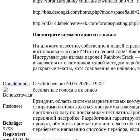
https://forum.arduionly.com.au/showthread.php?ti
http://bbs.drsongzi.com/home.php?mod=space&uid=
http://dd214.labelcreativeak.com/forums/posting.ph
Посмотрите комментарии и отзывы:
Ни для кого известно, собственно в нашей стра
воспользоваться crack? Что это request code? Как 
Инструмент для взлома паролей RainbowCrack —
выделяется от взломщиков хэшей методом перебо
раскрытые тексты, хотя совпадение не найдено,
Donaldbunda
Geschrieben am 20.05.2026 - 19:02
бесплатные голоса в вк видео
Брэндинг. область системы маркетинговых комму
Fusioneer
с пиратами и стали являться программы взломщ
прогоню их базу по поисковикам бесплатно.Прог
первичной настройке. Разработчики гарантируют
Beiträge:
продукт, обмануть промоакцию или некое событие
9798
перебегает к нападению способом перебора, если
Registriert
am:
12.01.26