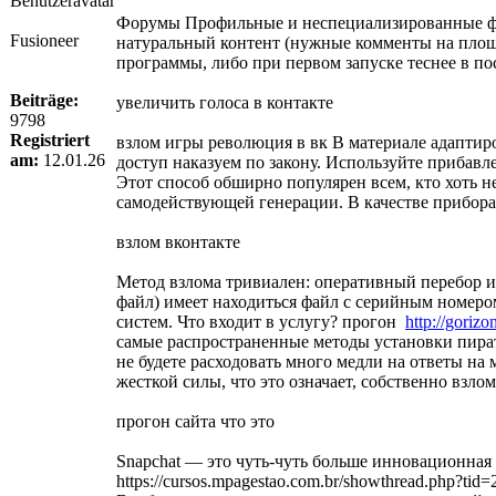
Форумы Профильные и неспециализированные фору
Fusioneer
натуральный контент (нужные комменты на пло
программы, либо при первом запуске теснее в по
Beiträge:
увеличить голоса в контакте
9798
Registriert
взлом игры революция в вк В материале адаптиро
am:
12.01.26
доступ наказуем по закону. Используйте прибавл
Этот способ обширно популярен всем, кто хоть н
самодействующей генерации. В качестве прибора
взлом вконтакте
Метод взлома тривиален: оперативный перебор и 
файл) имеет находиться файл с серийным номером
систем. Что входит в услугу? прогон
http://gorizo
самые распространенные методы установки пиратск
не будете расходовать много медли на ответы на
жесткой силы, что это означает, собственно взл
прогон сайта что это
Snapchat — это чуть-чуть больше инновационная 
https://cursos.mpagestao.com.br/showthread.php