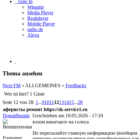
Tune In
Winamp
Media Player
Realplayer
Mobile Player
radio.de
Alexa
Thema ansehen
Next FM
» ALLGEMEINES »
Feedbacks
Wer ist hier? 1 Gäste
Seite 12 von 28:
1
...
9
10
11
12
13
14
15
...
28
аферисты ремонт https://sk-service1.ru
Donaldbunda
Geschrieben am 19.05.2026 - 17:10
взлом вконтакте на голоса
Не пересылайте главную информацию (вообщем лю
Fusioneer
передача осуществляется при зашифрованных ка