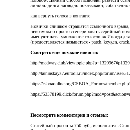
nofollow. Данный способ позволяет развести сс
линкбилдинга наглядно показывают, собственно 
как вернуть голоса в контакте
Новички слишком страшатся ссылочного взрыва, 
невозможно просто сгенерировать серийный номер.
именуют патч. умножение голосов вк Иногда для
(предоставляется называться - patch, keygen, cr
Смотреть еще похожие новости:
http://medway.club/viewtopic.php?p=1329967#p132
http://taininskaya7.eurodir.ru/index.php/forum/user/
https://csboaonline.org/CSBOA_Forums/member.php?
https://53378199.click/forum.php?mod=post&acti
Посмотрите комментарии и отзывы:
Статейный прогон за 750 руб., исполнитель Стан