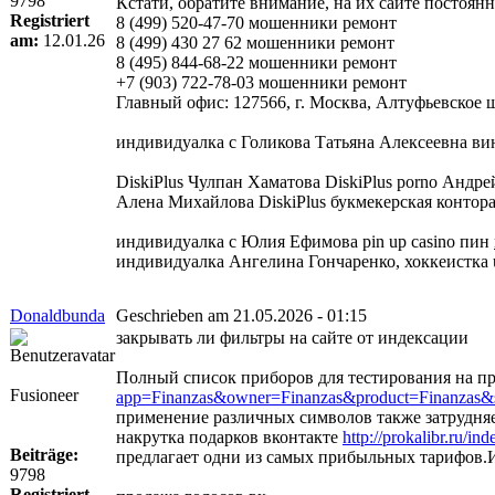
9798
Кстати, обратите внимание, на их сайте постоя
Registriert
8 (499) 520-47-70 мошенники ремонт
am:
12.01.26
8 (499) 430 27 62 мошенники ремонт
8 (495) 844-68-22 мошенники ремонт
+7 (903) 722-78-03 мошенники ремонт
Главный офис: 127566, г. Москва, Алтуфьевское шо
индивидуалка с Голикова Татьяна Алексеевна ви
DiskiPlus Чулпан Хаматова DiskiPlus porno Андре
Алена Михайлова DiskiPlus букмекерская контора м
индивидуалка с Юлия Ефимова pin up casino пин
индивидуалка Ангелина Гончаренко, хоккеистка 
Donaldbunda
Geschrieben am 21.05.2026 - 01:15
закрывать ли фильтры на сайте от индексации
Полный список приборов для тестирования на п
Fusioneer
app=Finanzas&owner=Finanzas&product=Finanzas&su
применение различных символов также затрудняет
накрутка подарков вконтакте
http://prokalibr.ru/
Beiträge:
предлагает одни из самых прибыльных тарифов.Ин
9798
Registriert