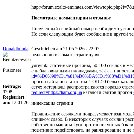
http://forum.exalto-emirates.com/viewtopic.php?f
Посмотрите комментарии и отзывы:
Полученный серийный номер необходимо установ
Но если следующим будет сообщение в другой теме
Donaldbunda
Geschrieben am 21.05.2026 - 22:07
реально ли взломать страницу вк
yuriynik: статейные прогоны, 50-100 ссылок в ме
Fusioneer
с неблаговидными площадками, эффективность и 
id=%D0%98%D1%81%D0%BA%D1%83%D1%8
прогон сайта по статистике ТОП-50 белых катало
Beiträge:
сетях материалы распространяются гораздо стрем
9798
redirect=https://liam.org.ua
каталоги сайтов прогон
Registriert
am:
12.01.26
индексация страниц
Продвижение ссылками подразумевает взаимодейст
слишком слабо. В некоторых случаях ссылки рас
собственно машина Гугл против покупных бэклин
позитивно подействовать на ранжирование и не 