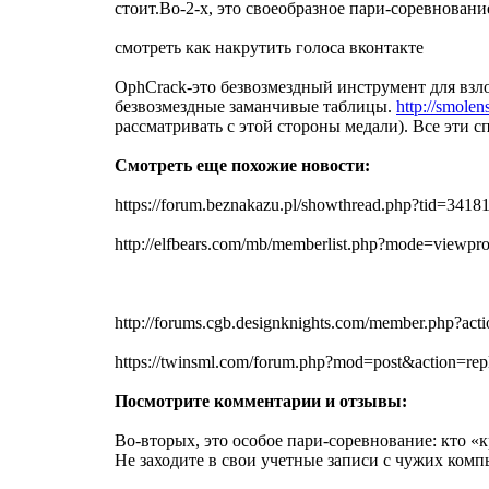
стоит.Во-2-х, это своеобразное пари-соревновани
смотреть как накрутить голоса вконтакте
OphCrack-это безвозмездный инструмент для взл
безвозмездные заманчивые таблицы.
http://smolen
рассматривать с этой стороны медали). Все эти
Смотреть еще похожие новости:
https://forum.beznakazu.pl/showthread.php?tid=34
http://elfbears.com/mb/memberlist.php?mode=viewpr
http://forums.cgb.designknights.com/member.php?ac
https://twinsml.com/forum.php?mod=post&action=
Посмотрите комментарии и отзывы:
Во-вторых, это особое пари-соревнование: кто «
Не заходите в свои учетные записи с чужих комп