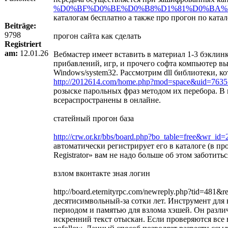
%D0%BF%D0%BE%D0%B8%D1%81%D0%BA%D
каталогам бесплатно а также про прогон по ката
Beiträge:
9798
прогон сайта как сделать
Registriert
am:
12.01.26
Вебмастер имеет вставить в материал 1-3 бэклин
прибавлений, игр, и прочего софта компьютер вы
Windows/system32. Рассмотрим dll библиотеки, 
http://2012614.com/home.php?mod=space&uid=7635
розыске парольных фраз методом их перебора. В
всераспространены в онлайне.
статейный прогон база
http://crw.or.kr/bbs/board.php?bo_table=free&wr_id
автоматически регистрирует его в каталоге (в пр
Registrator» вам не надо больше об этом заботить
взлом вконтакте зная логин
http://board.eternityrpc.com/newreply.php?tid=
десятисимвольный-за сотки лет. Инструмент для
периодом и памятью для взлома хэшей. Он разли
искренний текст отыскан. Если проверяются все 