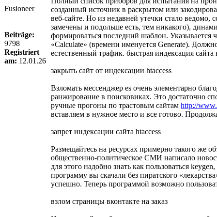
Полный список приборов для испытания на прони
Fusioneer
созданный источник в раскрытом или закодиров
веб-сайте. Но из недавней утечки стало ведомо,
замечены и подольше есть, тем никакого), дина
Beiträge:
формироваться последний шаблон. Указывается чис
9798
«Calculate» (времени именуется Generate). Дол
Registriert
естественный трафик. быстрая индексация сайта 
am:
12.01.26
закрыть сайт от индексации htaccess
Взломать мессенджер es очень элементарно благо
ранжирование в поисковиках. Это достаточно спо
ручные прогоны по трастовым сайтам
http://
вставляем в нужное место и все готово. Продолжа
запрет индексации сайта htaccess
Размещайтесь на ресурсах примерно такого же об
общественно-политическое СМИ написало новость
для этого надобно знать как пользоваться keygen
программу вы скачали без пиратского «лекарства
успешно. Теперь программой возможно пользоватьс
взлом страницы вконтакте на заказ