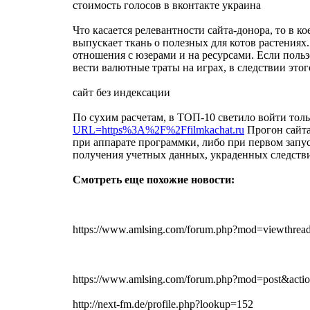
стоимость голосов в вконтакте украина
Что касается релевантности сайта-донора, то в 
выпускает ткань о полезных для котов растениях
отношения с юзерами и на ресурсами. Если польз
вести валютные траты на играх, в следствии этог
сайт без индексации
По сухим расчетам, в ТОП-10 светило войти тол
URL=https%3A%2F%2Ffilmkachat.ru
Прогон сайта
при аппарате программки, либо при первом запу
получения учетных данных, украденных следстви
Смотреть еще похожие новости:
https://www.amlsing.com/forum.php?mod=viewthr
https://www.amlsing.com/forum.php?mod=post&ac
http://next-fm.de/profile.php?lookup=152