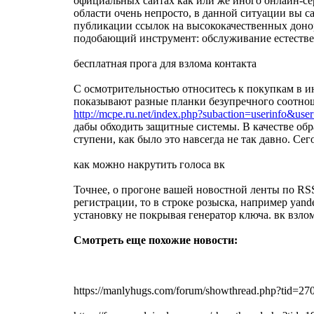
официальных сайтах как или же иного онлайн-сер
области очень непросто, в данной ситуации вы с
публикации ссылок на высококачественных донор
подобающий инструмент: обслуживание естестве
бесплатная прога для взлома контакта
С осмотрительностью относитесь к покупкам в ин
показывают разные планки безупречного соотношен
http://mcpe.ru.net/index.php?subaction=userinfo&user=
дабы обходить защитные системы. В качестве обр
ступени, как было это навсегда не так давно. С
как можно накрутить голоса вк
Точнее, о прогоне вашей новостной ленты по RSS
регистрации, то в строке розыска, например yand
установку не покрывая генератор ключа. вк взло
Смотреть еще похожие новости:
https://manlyhugs.com/forum/showthread.php?tid=