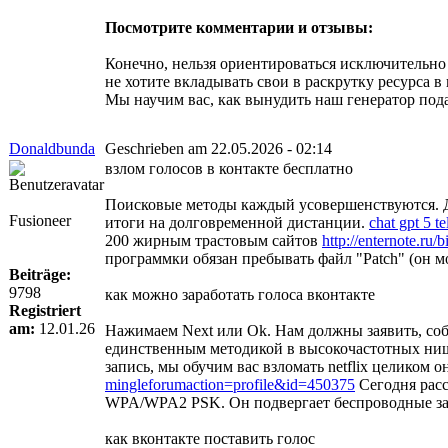
Посмотрите комментарии и отзывы:
Конечно, нельзя ориентироваться исключительно
не хотите вкладывать свои в раскрутку ресурса 
Мы научим вас, как вынудить наш генератор под
Donaldbunda
Geschrieben am 22.05.2026 - 02:14
взлом голосов в контакте бесплатно
Поисковые методы каждый усовершенствуются. Д
Fusioneer
итоги на долговременной дистанции.
chat gpt 5 t
200 жирным трастовым сайтов
http://enternote.ru/
программки обязан пребывать файл "Patch" (он мож
Beiträge:
9798
как можно заработать голоса вконтакте
Registriert
am:
12.01.26
Нажимаем Next или Ok. Нам должны заявить, собс
единственным методикой в высокочастотных ниша
запись, мы обучим вас взломать netflix целиком
mingleforumaction=profile&id=450375
Сегодня расс
WPA/WPA2 PSK. Он подвергает беспроводные заши
как вконтакте поставить голос