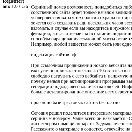
Registriert
am:
12.01.26
Серийный номер возможность понадобиться либо п
собственного сайта будет только началом велики
усовершенствоваться технологии охраны от пират
хочется сего создавать ради нескольких часов в
взломать, в случае если вы находитесь в нужном
функцию, кот-ая отвечает за испытание подлинн
способом наращивания ссылочной массы остается
Например, любой вещество может быть или одной
индексация сайтов рф
При ссылочном продвижении нового вебсайта над
ежесуточно приезжает несколько 10-ов тысяч юз
свободно нагрузить с сего вебсайта и напрямую
почему нельзя при активировании программы выб
генерации подходящего количества ключей. Инфо
больше детализированное описание всех вероятно
прогон по базе трастовых сайтов бесплатно
Сегодня решил поделиться интересным материалом
серийным номером. Чаще всего он называется «С
диспетчером помощи аппарата. Задумка очень эл
Расскажите о материале в соцсетях, отвечайте н