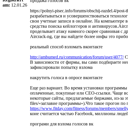
продажа голосов вк
am:
12.01.26
https://polnyi-pisec.info/forums/obschij-razdel.
разрабатываться и усовершенствоваться техноло
свои учетные записи в онлайне. На компьютере 
средства поиска кейлоггеров и антивирусов.Airc
проделывает атаку намного скорее сравнивая с д
Aircrack-ng, где вы найдете более инфы это при
реальный способ взломать вконтакте
http://ambumed.ru/communication/forum/user/4077/
Сп
В зависимости от фирмы, вы сами подбираете нео
зафиксировали попытку взлома
накрутить голоса в опросе вконтакте
Еще раз вариант. Во время установки программы 
оплаченные, покупные или СЕО-ссылки. Чаще все
некоторые сайты, предлагаемые биржами, из-за эт
files/«заглавие программы»).Что такое прогон по
https://www.fitday.com/fitness/forums/members/smell
коие считается частью Facebook, миллионы людей
програми для взлома голосов вк