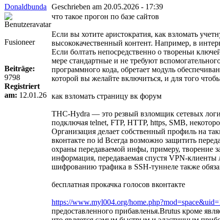
Donaldbunda
Geschrieben am 20.05.2026 - 17:39
что такое прогон по базе сайтов
Если вы хотите аристократия, как взломать учет
Fusioneer
высококачественный контент. Например, в интерв
Если болтать непосредственно о твореньи ключей,
мере стандартные и не требуют вспомогательного
Beiträge:
программного кода, обретает модуль обеспечивания
9798
которой вы желайте включиться, и для того чтоб
Registriert
am:
12.01.26
как взломать страницу вк форум
THC-Hydra — это резвый взломщик сетевых логин
подключая telnet, FTP, HTTP, https, SMB, некото
Организация делает собственный профиль на таки
вконтакте по id Всегда возможно защитить пере
охраны передаваемой инфы, примеру, творение з
информация, передаваемая спустя VPN-клиенты л
шифрованию трафика в SSH-туннеле также обязан
бесплатная прокачка голосов вконтакте
https://www.myl004.org/home.php?mod=space&uid
предоставленного прибавленья.Brutus кроме явля
что является самым быстрым и эластичным прибор