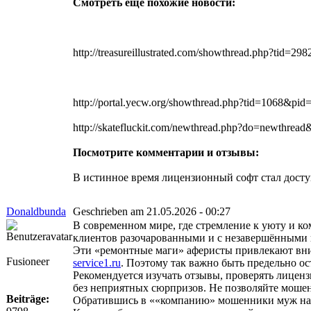
Смотреть еще похожие новости:
http://treasureillustrated.com/showthread.php?tid=
http://portal.yecw.org/showthread.php?tid=1068&pi
http://skatefluckit.com/newthread.php?do=newthread
Посмотрите комментарии и отзывы:
В истинное время лицензионный софт стал досту
Donaldbunda
Geschrieben am 21.05.2026 - 00:27
В современном мире, где стремление к уюту и к
клиентов разочарованными и с незавершёнными 
Эти «ремонтные маги» аферисты привлекают вни
Fusioneer
service1.ru
. Поэтому так важно быть предельно о
Рекомендуется изучать отзывы, проверять лиценз
без неприятных сюрпризов. Не позволяйте мошен
Beiträge:
Обратившись в ««компанию» мошенники муж на ча