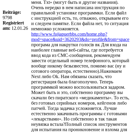
меня. Txt» (могут быть и другие названия).
Очень нередко в нем написана инструкция по
Beiträge:
правильной установке программки. Если файл
9798
с инструкцией есть, то, отважно, открываем его
Registriert
и следуем памятке. Если файла нет, то ситуация
am:
12.01.26
немножко усложняется.
http://www.fujiapuerbbs.com/home.php?
mod=space&uid=3620293&do=profile&from=space
програма для накрутки голосів вк Для входа на
наиболее главные веб-сайты, где потребуется
ввод кода из СМС-сообщения, рекомендуем
завести отдельный номер телефонного, который
вообще никому безызвестен, помимо вас (ну и
сотового оператора, естественно).Нажимаем
Next либо Ok. Нам обязаны сказать, что
регистрация была благополучно. Теперь
программкой можно воспользоваться задаром.
Может быть и это, собственно программу вы
скачали без пиратского «медикаменты». То есть,
без готовых серийных номеров, кейгенов либо
патчей. Тогда задачка усложняется. Лучше
естественно закачивать программы с готовыми
«лекарствами». Но собственно в так такая
неувязка встала?Полный список инструментов
для испытания на проникновение и взлома для