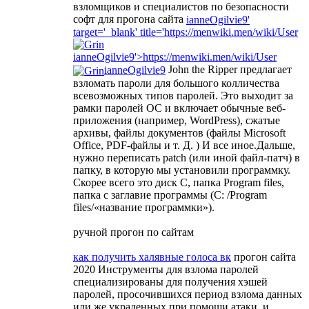
взломщиков и специалистов по безопасности
софт для прогона сайта
ianneOgilvie9'
target='_blank' title='https://menwiki.men/wiki/User
ianneOgilvie9'>https://menwiki.men/wiki/User
John the Ripper предлагает
ianneOgilvie9
взломать пароли для большого колличества
всевозможных типов паролей. Это выходит за
рамки паролей ОС и включает обычные веб-
приложения (например, WordPress), сжатые
архивы, файлы документов (файлы Microsoft
Office, PDF-файлы и т. Д. ) И все иное.Дальше,
нужно переписать patch (или иной файл-патч) в
папку, в которую мы установили программку.
Скорее всего это диск С, папка Program files,
папка с заглавие программы (C: /Program
files/«название программки»).
ручной прогон по сайтам
как получить халявные голоса вк
прогон сайта
2020 Инструменты для взлома паролей
специализированы для получения хэшей
паролей, просочившихся период взлома данных
или же украденных при помощи атаки, и