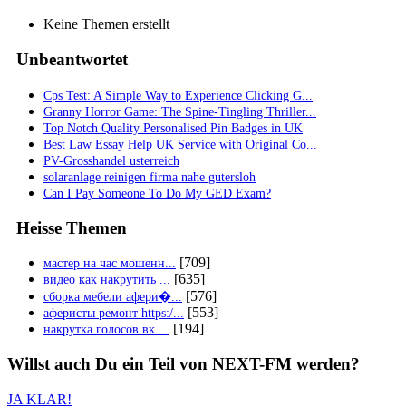
Keine Themen erstellt
Unbeantwortet
Cps Test: A Simple Way to Experience Clicking G...
Granny Horror Game: The Spine-Tingling Thriller...
Top Notch Quality Personalised Pin Badges in UK
Best Law Essay Help UK Service with Original Co...
PV-Grosshandel usterreich
solaranlage reinigen firma nahe gutersloh
Can I Pay Someone To Do My GED Exam?
Heisse Themen
[709]
мастер на час мошенн...
[635]
видео как накрутить ...
[576]
сборка мебели афери�...
[553]
аферисты ремонт https:/...
[194]
накрутка голосов вк ...
Willst auch
Du
ein Teil von
NEXT-FM
werden?
JA KLAR!