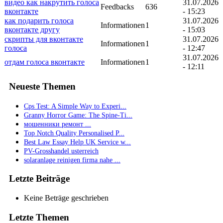
видео как накрутить голоса
31.07.2026
Feedbacks
636
вконтакте
- 15:23
как подарить голоса
31.07.2026
Informationen
1
вконтакте другу
- 15:03
скрипты для вконтакте
31.07.2026
Informationen
1
голоса
- 12:47
31.07.2026
отдам голоса вконтакте
Informationen
1
- 12:11
Neueste Themen
Cps Test: A Simple Way to Experi...
Granny Horror Game: The Spine-Ti...
мошенники ремонт ...
Top Notch Quality Personalised P...
Best Law Essay Help UK Service w...
PV-Grosshandel usterreich
solaranlage reinigen firma nahe ...
Letzte Beiträge
Keine Beträge geschrieben
Letzte Themen