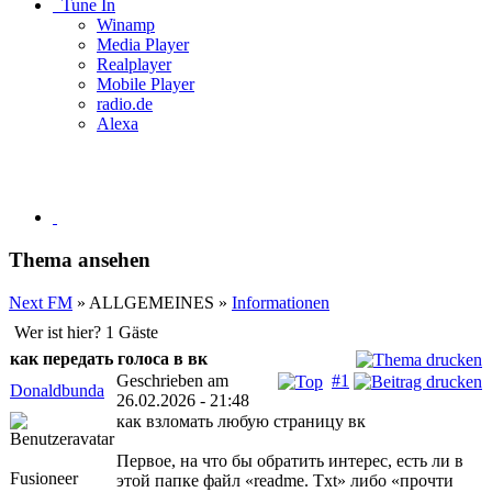
Tune In
Winamp
Media Player
Realplayer
Mobile Player
radio.de
Alexa
Thema ansehen
Next FM
» ALLGEMEINES »
Informationen
Wer ist hier? 1 Gäste
как передать голоса в вк
Geschrieben am
#1
Donaldbunda
26.02.2026 - 21:48
как взломать любую страницу вк
Первое, на что бы обратить интерес, есть ли в
Fusioneer
этой папке файл «readme. Txt» либо «прочти