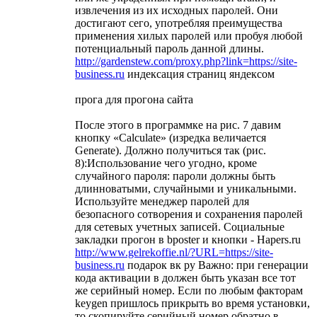
извлечения из их исходных паролей. Они
достигают сего, употребляя преимущества
применения хилых паролей или пробуя любой
потенциальный пароль данной длины.
http://gardenstew.com/proxy.php?link=https://site-
business.ru
индексация страниц яндексом
прога для прогона сайта
После этого в программке на рис. 7 давим
кнопку «Calculate» (изредка величается
Generate). Должно получиться так (рис.
8):Использование чего угодно, кроме
случайного пароля: пароли должны быть
длинноватыми, случайными и уникальными.
Используйте менеджер паролей для
безопасного сотворения и сохранения паролей
для сетевых учетных записей. Социальные
закладки прогон в bposter и кнопки - Hapers.ru
http://www.gelrekoffie.nl/?URL=https://site-
business.ru
подарок вк ру Важно: при генерации
кода активации в должен быть указан все тот
же серийный номер. Если по любым факторам
keygen пришлось прикрыть во время установки,
то скопируйте серийный номер обратно в