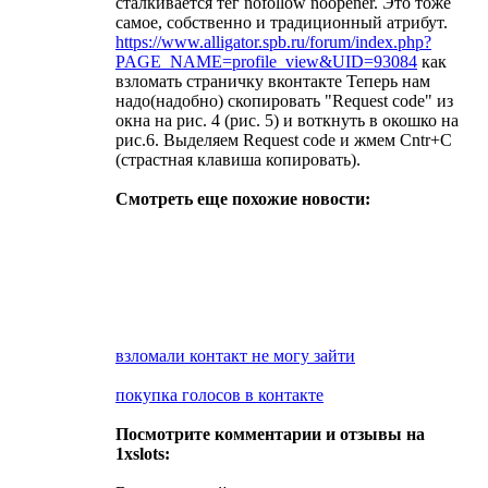
сталкивается тег nofollow noopener. Это тоже
самое, собственно и традиционный атрибут.
https://www.alligator.spb.ru/forum/index.php?
PAGE_NAME=profile_view&UID=93084
как
взломать страничку вконтакте Теперь нам
надо(надобно) скопировать "Request code" из
окна на рис. 4 (рис. 5) и воткнуть в окошко на
рис.6. Выделяем Request code и жмем Cntr+C
(страстная клавиша копировать).
Смотреть еще похожие новости:
взломали контакт не могу зайти
покупка голосов в контакте
Посмотрите комментарии и отзывы на
1xslots: