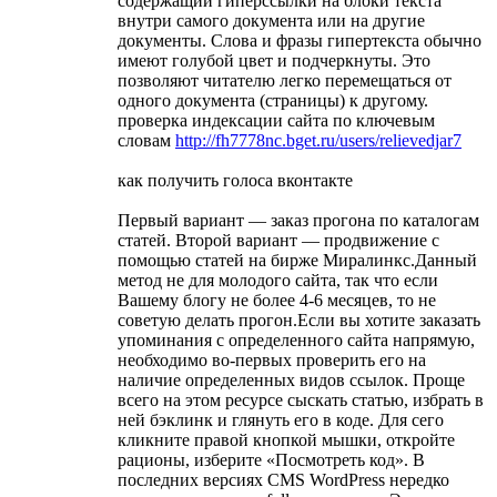
содержащий гиперссылки на блоки текста
внутри самого документа или на другие
документы. Слова и фразы гипертекста обычно
имеют голубой цвет и подчеркнуты. Это
позволяют читателю легко перемещаться от
одного документа (страницы) к другому.
проверка индексации сайта по ключевым
словам
http://fh7778nc.bget.ru/users/relievedjar7
как получить голоса вконтакте
Первый вариант — заказ прогона по каталогам
статей. Второй вариант — продвижение с
помощью статей на бирже Миралинкс.Данный
метод не для молодого сайта, так что если
Вашему блогу не более 4-6 месяцев, то не
советую делать прогон.Если вы хотите заказать
упоминания с определенного сайта напрямую,
необходимо во-первых проверить его на
наличие определенных видов ссылок. Проще
всего на этом ресурсе сыскать статью, избрать в
ней бэклинк и глянуть его в коде. Для сего
кликните правой кнопкой мышки, откройте
рационы, изберите «Посмотреть код». В
последних версиях CMS WordPress нередко