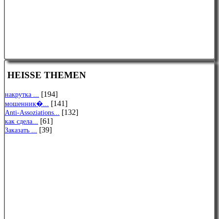
HEISSE THEMEN
[194]
накрутка ...
[141]
мошенник�...
[132]
Anti-Assoziations...
[61]
как сдела...
[39]
Заказать ...