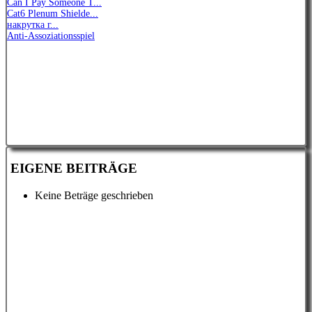
Can I Pay Someone T...
Cat6 Plenum Shielde...
накрутка г...
Anti-Assoziationsspiel
EIGENE BEITRÄGE
Keine Beträge geschrieben