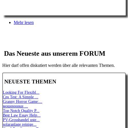
Mehr lesen
Das Neueste aus unserem
FORUM
Hier darf offen diskutiert werden über alle relevanten Themen.
NEUESTE THEMEN
Looking For Flexibl...
Cps Test: A Simple ...
Granny Horror Game:...
мошенники ...
Top Notch Quality P...
Best Law Essay Help...
PV-Grosshandel uste...
solaranlage reinige...