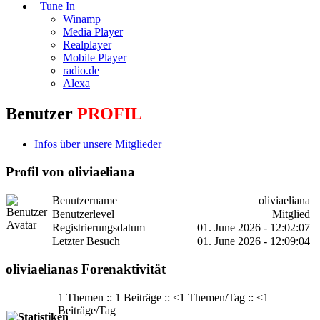
Tune In
Winamp
Media Player
Realplayer
Mobile Player
radio.de
Alexa
Benutzer
PROFIL
Infos über unsere Mitglieder
Profil von oliviaeliana
Benutzername
oliviaeliana
Benutzerlevel
Mitglied
Registrierungsdatum
01. June 2026 - 12:02:07
Letzter Besuch
01. June 2026 - 12:09:04
oliviaelianas Forenaktivität
1 Themen :: 1 Beiträge :: <1 Themen/Tag :: <1
Beiträge/Tag