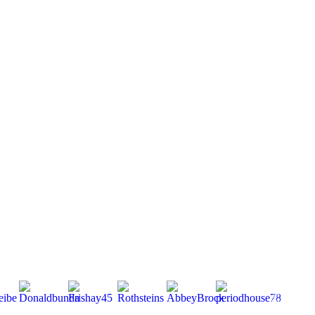
Mitglieder
gesamt:
268 | Neu
dabei: