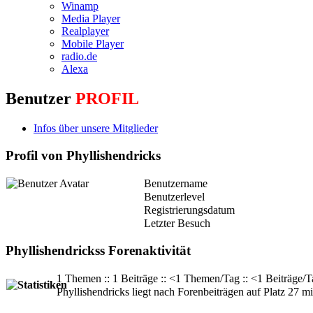
Winamp
Media Player
Realplayer
Mobile Player
radio.de
Alexa
Benutzer
PROFIL
Infos über unsere Mitglieder
Profil von Phyllishendricks
Benutzername
Benutzerlevel
Registrierungsdatum
Letzter Besuch
Phyllishendrickss Forenaktivität
1 Themen :: 1 Beiträge :: <1 Themen/Tag :: <1 Beiträge/T
Phyllishendricks liegt nach Forenbeiträgen auf Platz 27 mi