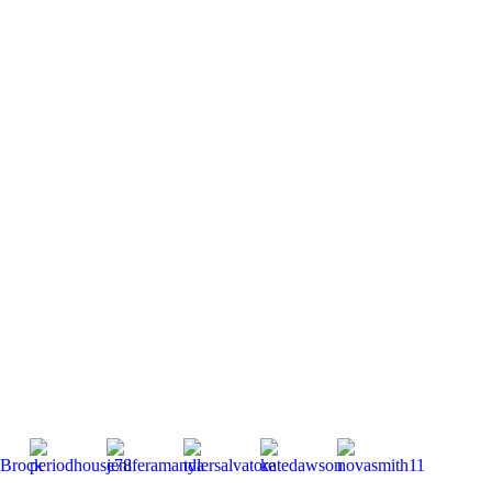
Mitglieder
gesamt:
264 | Neu
dabei: