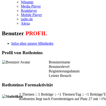
Winamp
Media Player
Realplayer
Mobile Player
radio.de
Alexa
Benutzer
PROFIL
Infos über unsere Mitglieder
Profil von Rothsteins
Benutzername
Benutzerlevel
Registrierungsdatum
Letzter Besuch
Rothsteinss Forenaktivität
1 Themen :: 1 Beiträge :: <1 Themen/Tag :: <1 Beiträge/T
Rothsteins liegt nach Forenbeiträgen auf Platz 27 mit <1% 