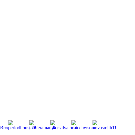
Mitglieder
gesamt:
264 | Neu
dabei: