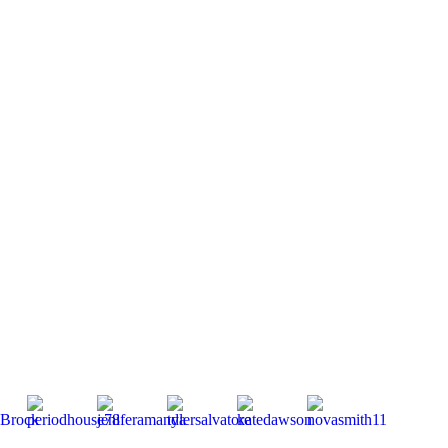
Mitglieder
gesamt:
264 | Neu
dabei: