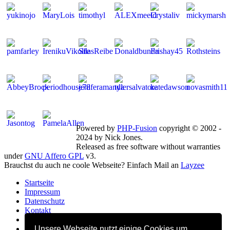
Mitglieder gesamt: 264 | Neu dabei:
MaryLois
Powered by
PHP-Fusion
copyright © 2002 -
2024 by Nick Jones.
Released as free software without warranties
under
GNU Affero GPL
v3.
Brauchst du auch ne coole Webseite? Einfach Mail an
Layzee
Startseite
Impressum
Datenschutz
Kontakt
FB Gruppe
FB Seite
Unsere Webseite nutzt einige Cookies um